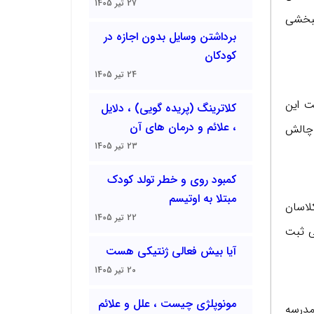
27 تیر 1405
نبخشی
برداشتن وسایل بدون اجازه در
کودکان
24 تیر 1405
ت این
کلاترینگ (پریده گویی) ، دلایل
، علائم و درمان های آن
 چالش
23 تیر 1405
کمبود روی و خطر تولد کودک
مبتلا به اوتیسم
لاسان
22 تیر 1405
ی ثبت
آیا بیش فعالی ژنتیکی هست
20 تیر 1405
مونوپلژی چیست ، علل و علائم
مدرسه