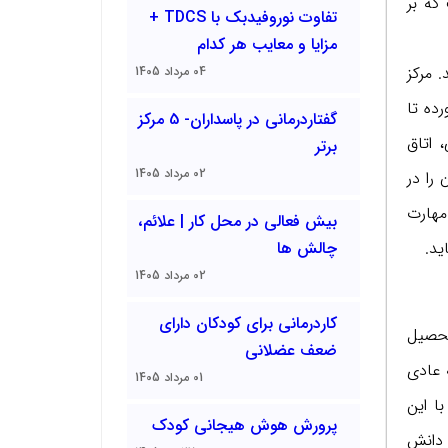
که بر
تفاوت نوروفیدبک با TDCS +
مزایا و معایب هر کدام
 مرکز
04 مرداد 1405
ده تا
گفتاردرمانی در پاسداران- 5 مرکز
 اتاق
برتر
02 مرداد 1405
را در
مهارت
بیش فعالی در محل کار | علائم،
چالش ها
ید.
02 مرداد 1405
کاردرمانی برای کودکان دارای
تحصیل
ضعف عضلانی
 عادی
01 مرداد 1405
ا این
پرورش هوش هیجانی کودک
 دانش