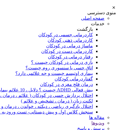
منوی دسترسی
صفحه اصلی
خدمات
بازگشت
کاردرمانی جسمی در کودکان
کاردرمانی ذهنی کودکان
ماساژ درمانی در کودکان
کاردرمانی دست در کودکان
رفتار درمانی در کودکان
بازی درمانی در کودکان چیست ؟
اتاق حسی یا سنسوری روم چیست؟
بیماری اوتیسم چیست و چه علائمی دارد؟
گفتاردرمانی کودکان
درمان فلج مغزی در کودکان
بیش فعالی ADHD چیست ؟ دلایل ، 10 علائم بیماری و درمان
اختلال پردازش حسی در کودکان ( علائم ، درمان 
لکنت زبان ( درمان ، تشخیص و علائم )
اختلال یادگیری ریاضی ، دیکته ، خواندن ، درمان 
سنجش کلاس اول و پیش دبستانی- تست ورود به 
مقاله ها
ویدیوها
پرسش و پاسخ