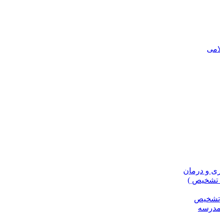
، تشخیص )
و تشخیص
مدرسه