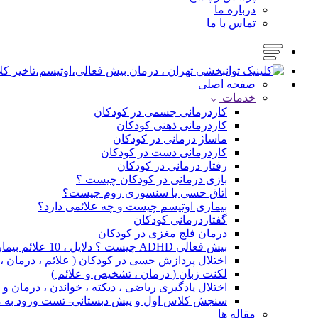
درباره ما
تماس با ما
صفحه اصلی
خدمات
کاردرمانی جسمی در کودکان
کاردرمانی ذهنی کودکان
ماساژ درمانی در کودکان
کاردرمانی دست در کودکان
رفتار درمانی در کودکان
بازی درمانی در کودکان چیست ؟
اتاق حسی یا سنسوری روم چیست؟
بیماری اوتیسم چیست و چه علائمی دارد؟
گفتاردرمانی کودکان
درمان فلج مغزی در کودکان
بیش فعالی ADHD چیست ؟ دلایل ، 10 علائم بیماری و درمان
اختلال پردازش حسی در کودکان ( علائم ، درمان 
لکنت زبان ( درمان ، تشخیص و علائم )
اختلال یادگیری ریاضی ، دیکته ، خواندن ، درمان 
سنجش کلاس اول و پیش دبستانی- تست ورود به 
مقاله ها