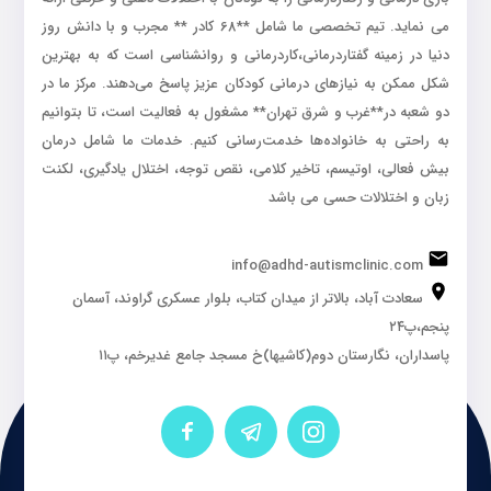
می نماید. تیم تخصصی ما شامل **68 کادر ** مجرب و با دانش روز
دنیا در زمینه گفتاردرمانی،کاردرمانی و روانشناسی است که به بهترین
شکل ممکن به نیازهای درمانی کودکان عزیز پاسخ می‌دهند. مرکز ما در
دو شعبه در**غرب و شرق تهران** مشغول به فعالیت است، تا بتوانیم
به راحتی به خانواده‌ها خدمت‌رسانی کنیم. خدمات ما شامل درمان
بیش فعالی، اوتیسم، تاخیر کلامی، نقص توجه، اختلال یادگیری، لکنت
زبان و اختلالات حسی می باشد
info@adhd-autismclinic.com
سعادت آباد، بالاتر از میدان کتاب، بلوار عسکری گراوند، آسمان
پنجم،پ۲۴
پاسداران، نگارستان دوم(کاشیها)خ مسجد جامع غدیرخم، پ۱۱