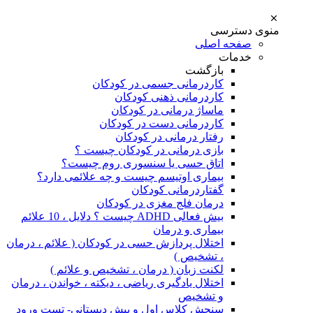
منوی دسترسی
صفحه اصلی
خدمات
بازگشت
کاردرمانی جسمی در کودکان
کاردرمانی ذهنی کودکان
ماساژ درمانی در کودکان
کاردرمانی دست در کودکان
رفتار درمانی در کودکان
بازی درمانی در کودکان چیست ؟
اتاق حسی یا سنسوری روم چیست؟
بیماری اوتیسم چیست و چه علائمی دارد؟
گفتاردرمانی کودکان
درمان فلج مغزی در کودکان
بیش فعالی ADHD چیست ؟ دلایل ، 10 علائم
بیماری و درمان
اختلال پردازش حسی در کودکان ( علائم ، درمان
، تشخیص )
لکنت زبان ( درمان ، تشخیص و علائم )
اختلال یادگیری ریاضی ، دیکته ، خواندن ، درمان
و تشخیص
سنجش کلاس اول و پیش دبستانی- تست ورود