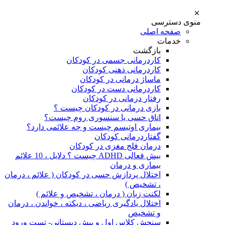
منوی دسترسی
صفحه اصلی
خدمات
بازگشت
کاردرمانی جسمی در کودکان
کاردرمانی ذهنی کودکان
ماساژ درمانی در کودکان
کاردرمانی دست در کودکان
رفتار درمانی در کودکان
بازی درمانی در کودکان چیست ؟
اتاق حسی یا سنسوری روم چیست؟
بیماری اوتیسم چیست و چه علائمی دارد؟
گفتاردرمانی کودکان
درمان فلج مغزی در کودکان
بیش فعالی ADHD چیست ؟ دلایل ، 10 علائم
بیماری و درمان
اختلال پردازش حسی در کودکان ( علائم ، درمان
، تشخیص )
لکنت زبان ( درمان ، تشخیص و علائم )
اختلال یادگیری ریاضی ، دیکته ، خواندن ، درمان
و تشخیص
سنجش کلاس اول و پیش دبستانی- تست ورود