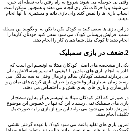
وقتی بی حوصله می شوند شروع به راه رفتن یا به نقطه ای خیره
می شوند و یا حرکات تکراری انجام می دهند و همچنین ممکن است
اسباب بازی ها را لمس کنند ولی بازی دائم و مستمری با آنها انجام
ندهند.
در این بازی ها سعی کنید به کودک بکن یا نکن به او نگوببد این مسئله
سبب افزایش پریشانی کودک می شود سعی کنید خودتان کارها را
انجام دهید تا کودک مثل شما همان کار را انجام دهد.
2.ضعف در بازی سمبلیک
یکی از مشخصه های اصلی کودکان مبتلا به اوتیسم این است که
قادر به انجام بازی های نمادین با کیفیتی که سایر همسالانش به آن
می پردازند نیستند. کودکان سالم و نرمال وقتی به سه سالگی می
رسند زمان بسیاری از وقتشون را صرف بازی کردن های نمادین و
باورسازی و بازی های ایفای نقش و... اختصاص می دهند.
در صورتی که اکثر کودکان مبتلا به اوتیسم هرگز به این سطح از
بازی های سمبلیک نمی رسند یا این که تنها در خصوص این موضوع
آموزش داده می شود می توانند این نوع از بازی را به صورت یک
تکلیف انجام دهند.
تمرین بازی های تقلید باعث می شود کودک با عهده گرفتن نقشی
کوچک در بازی های ایفای نقش مانند خاله بازی ، تولید انواع صداها