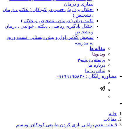
بیماری و درمان
اختلال پردازش حسی در کودکان ( علائم ، درمان
، تشخیص )
لکنت زبان ( درمان ، تشخیص و علائم )
اختلال یادگیری ریاضی ، دیکته ، خواندن ، درمان
و تشخیص
سنجش کلاس اول و پیش دبستانی- تست ورود
به مدرسه
مقاله ها
ویدیوها
پرسش و پاسخ
درباره ما
تماس با ما
مشاوره رایگان :
۰۹۱۹۹۱۹۵۸۳۶
خانه
مقالات
5 علت عدم توانایی بازی کردن طبیعی کودکان اوتیسم