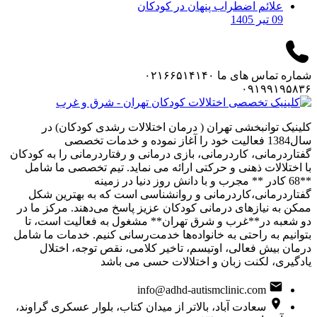
علائم اضطراب پنهان در کودکان
09 تیر 1405
شماره تماس های ما
۰۲۱۶۶۵۱۴۱۴۰
۰۹۱۹۹۱۹۵۸۳۶
کلینیک توانبخشی تهران ( درمان اختلالات رشدی کودکان) در
سال1384 فعالیت خود را آغاز نموده و خدمات تخصصی
گفتاردرمانی، کاردرمانی، بازی درمانی و رفتاردرمانی را به کودکان
با اختلالات ذهنی و حرکتی ارائه می نماید. تیم تخصصی ما شامل
**68 کادر ** مجرب و با دانش روز دنیا در زمینه
گفتاردرمانی،کاردرمانی و روانشناسی است که به بهترین شکل
ممکن به نیازهای درمانی کودکان عزیز پاسخ می‌دهند. مرکز ما در
دو شعبه در**غرب و شرق تهران** مشغول به فعالیت است، تا
بتوانیم به راحتی به خانواده‌ها خدمت‌رسانی کنیم. خدمات ما شامل
درمان بیش فعالی، اوتیسم، تاخیر کلامی، نقص توجه، اختلال
یادگیری، لکنت زبان و اختلالات حسی می باشد
info@adhd-autismclinic.com
سعادت آباد، بالاتر از میدان کتاب، بلوار عسکری گراوند،