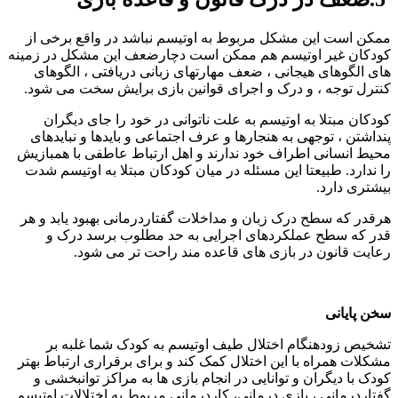
ممکن است این مشکل مربوط به اوتیسم نباشد در واقع برخی از
کودکان غیر اوتیسم هم ممکن است دچارضعف این مشکل در زمینه
های الگوهای هیجانی ، ضعف مهارتهای زبانی دریافتی ، الگوهای
کنترل توجه ، و درک و اجرای قوانین بازی برایش سخت می شود.
کودکان مبتلا به اوتیسم به علت ناتوانی در خود را جای دیگران
پنداشتن ، توجهی به هنجارها و عرف اجتماعی و بایدها و نبایدهای
محیط انسانی اطراف خود ندارند و اهل ارتباط عاطفی با همبازیش
را ندارد. طبیعتا این مسئله در میان کودکان مبتلا به اوتیسم شدت
بیشتری دارد.
هرقدر که سطح درک زبان و مداخلات گفتاردرمانی بهبود یابد و هر
قدر که سطح عملکردهای اجرایی به حد مطلوب برسد درک و
رعایت قانون در بازی های قاعده مند راحت تر می شود.
سخن پایانی
تشخیص زودهنگام اختلال طیف اوتیسم به کودک شما غلبه بر
مشکلات همراه با این اختلال کمک کند و برای برقراری ارتباط بهتر
کودک با دیگران و توانایی در انجام بازی ها به مراکز توانبخشی و
گفتاردرمانی ، بازی درمانی، کاردرمانی مربوط به اختلالات اوتیسم