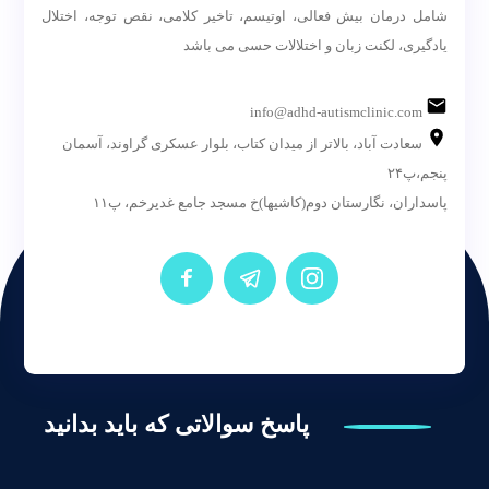
شامل درمان بیش فعالی، اوتیسم، تاخیر کلامی، نقص توجه، اختلال
یادگیری، لکنت زبان و اختلالات حسی می باشد
info@adhd-autismclinic.com
سعادت آباد، بالاتر از میدان کتاب، بلوار عسکری گراوند، آسمان
پنجم،پ۲۴
پاسداران، نگارستان دوم(کاشیها)خ مسجد جامع غدیرخم، پ۱۱
پاسخ سوالاتی که باید بدانید