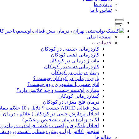
درباره ما
تماس با ما
صفحه اصلی
خدمات
کاردرمانی جسمی در کودکان
کاردرمانی ذهنی کودکان
ماساژ درمانی در کودکان
کاردرمانی دست در کودکان
رفتار درمانی در کودکان
بازی درمانی در کودکان چیست ؟
اتاق حسی یا سنسوری روم چیست؟
بیماری اوتیسم چیست و چه علائمی دارد؟
گفتاردرمانی کودکان
درمان فلج مغزی در کودکان
بیش فعالی ADHD چیست ؟ دلایل ، 10 علائم بیماری و درمان
اختلال پردازش حسی در کودکان ( علائم ، درمان 
لکنت زبان ( درمان ، تشخیص و علائم )
اختلال یادگیری ریاضی ، دیکته ، خواندن ، درمان 
سنجش کلاس اول و پیش دبستانی- تست ورود به 
مقاله ها