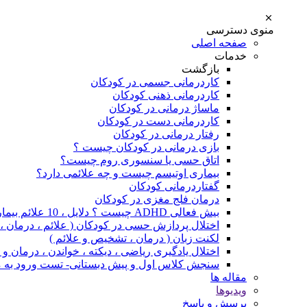
منوی دسترسی
صفحه اصلی
خدمات
بازگشت
کاردرمانی جسمی در کودکان
کاردرمانی ذهنی کودکان
ماساژ درمانی در کودکان
کاردرمانی دست در کودکان
رفتار درمانی در کودکان
بازی درمانی در کودکان چیست ؟
اتاق حسی یا سنسوری روم چیست؟
بیماری اوتیسم چیست و چه علائمی دارد؟
گفتاردرمانی کودکان
درمان فلج مغزی در کودکان
بیش فعالی ADHD چیست ؟ دلایل ، 10 علائم بیماری و درمان
اختلال پردازش حسی در کودکان ( علائم ، درمان 
لکنت زبان ( درمان ، تشخیص و علائم )
اختلال یادگیری ریاضی ، دیکته ، خواندن ، درمان 
سنجش کلاس اول و پیش دبستانی- تست ورود به 
مقاله ها
ویدیوها
پرسش و پاسخ