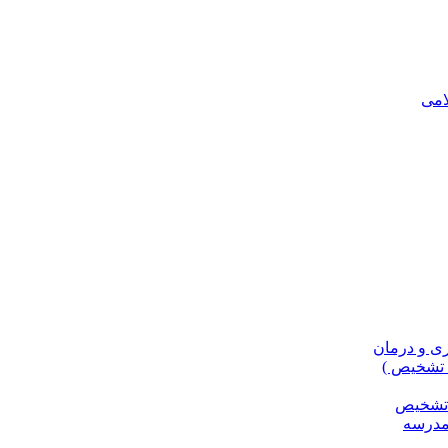
، تشخیص )
و تشخیص
مدرسه