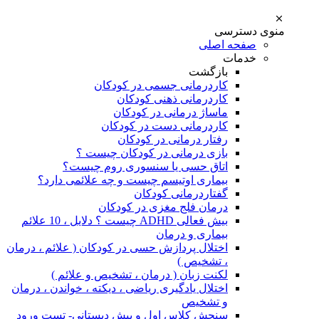
منوی دسترسی
صفحه اصلی
خدمات
بازگشت
کاردرمانی جسمی در کودکان
کاردرمانی ذهنی کودکان
ماساژ درمانی در کودکان
کاردرمانی دست در کودکان
رفتار درمانی در کودکان
بازی درمانی در کودکان چیست ؟
اتاق حسی یا سنسوری روم چیست؟
بیماری اوتیسم چیست و چه علائمی دارد؟
گفتاردرمانی کودکان
درمان فلج مغزی در کودکان
بیش فعالی ADHD چیست ؟ دلایل ، 10 علائم
بیماری و درمان
اختلال پردازش حسی در کودکان ( علائم ، درمان
، تشخیص )
لکنت زبان ( درمان ، تشخیص و علائم )
اختلال یادگیری ریاضی ، دیکته ، خواندن ، درمان
و تشخیص
سنجش کلاس اول و پیش دبستانی- تست ورود