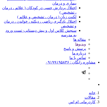
بیماری و درمان
اختلال پردازش حسی در کودکان ( علائم ، درمان
، تشخیص )
لکنت زبان ( درمان ، تشخیص و علائم )
اختلال یادگیری ریاضی ، دیکته ، خواندن ، درمان
و تشخیص
سنجش کلاس اول و پیش دبستانی- تست ورود
به مدرسه
مقاله ها
ویدیوها
پرسش و پاسخ
درباره ما
تماس با ما
مشاوره رایگان :
۰۹۱۹۹۱۹۵۸۳۶
خانه
مقالات
کاردرمانی ام اس