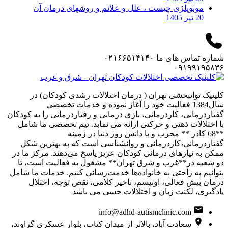
مونوپلژی چیست ، علل و علائم و روشهای درمان آن
20 تیر 1405
شماره تماس های ما
۰۲۱۶۶۵۱۴۱۴۰
۰۹۱۹۹۱۹۵۸۳۶
کلینیک توانبخشی تهران ( درمان اختلالات رشدی کودکان) در
سال1384 فعالیت خود را آغاز نموده و خدمات تخصصی
گفتاردرمانی، کاردرمانی، بازی درمانی و رفتاردرمانی را به کودکان
با اختلالات ذهنی و حرکتی ارائه می نماید. تیم تخصصی ما شامل
**68 کادر ** مجرب و با دانش روز دنیا در زمینه
گفتاردرمانی،کاردرمانی و روانشناسی است که به بهترین شکل
ممکن به نیازهای درمانی کودکان عزیز پاسخ می‌دهند. مرکز ما در
دو شعبه در**غرب و شرق تهران** مشغول به فعالیت است، تا
بتوانیم به راحتی به خانواده‌ها خدمت‌رسانی کنیم. خدمات ما شامل
درمان بیش فعالی، اوتیسم، تاخیر کلامی، نقص توجه، اختلال
یادگیری، لکنت زبان و اختلالات حسی می باشد
info@adhd-autismclinic.com
سعادت آباد، بالاتر از میدان کتاب، بلوار عسکری گراوند،