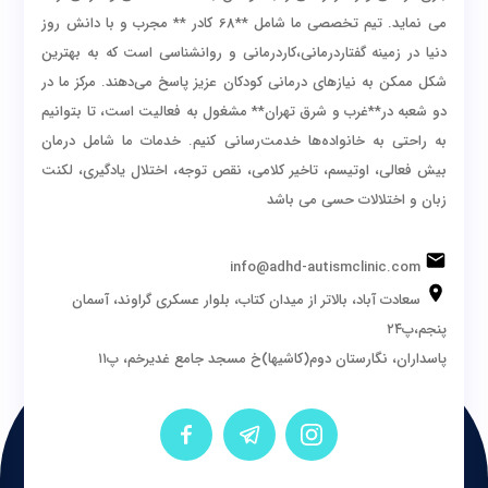
می نماید. تیم تخصصی ما شامل **68 کادر ** مجرب و با دانش روز
دنیا در زمینه گفتاردرمانی،کاردرمانی و روانشناسی است که به بهترین
شکل ممکن به نیازهای درمانی کودکان عزیز پاسخ می‌دهند. مرکز ما در
دو شعبه در**غرب و شرق تهران** مشغول به فعالیت است، تا بتوانیم
به راحتی به خانواده‌ها خدمت‌رسانی کنیم. خدمات ما شامل درمان
بیش فعالی، اوتیسم، تاخیر کلامی، نقص توجه، اختلال یادگیری، لکنت
زبان و اختلالات حسی می باشد
info@adhd-autismclinic.com
سعادت آباد، بالاتر از میدان کتاب، بلوار عسکری گراوند، آسمان
پنجم،پ۲۴
پاسداران، نگارستان دوم(کاشیها)خ مسجد جامع غدیرخم، پ۱۱