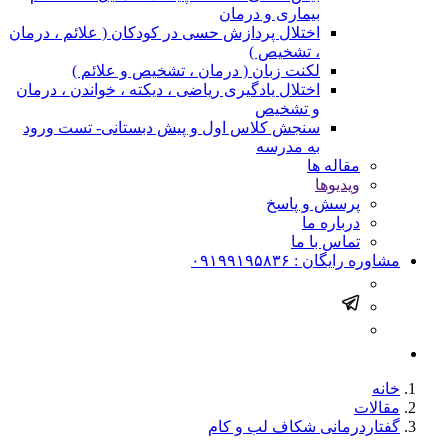
بیماری و درمان
اختلال پردازش حسی در کودکان ( علائم ، درمان
، تشخیص )
لکنت زبان ( درمان ، تشخیص و علائم )
اختلال یادگیری ریاضی ، دیکته ، خواندن ، درمان
و تشخیص
سنجش کلاس اول و پیش دبستانی- تست ورود
به مدرسه
مقاله ها
ویدیوها
پرسش و پاسخ
درباره ما
تماس با ما
مشاوره رایگان :
۰۹۱۹۹۱۹۵۸۳۶
خانه
مقالات
گفتاردرمانی شکاف لب و کام