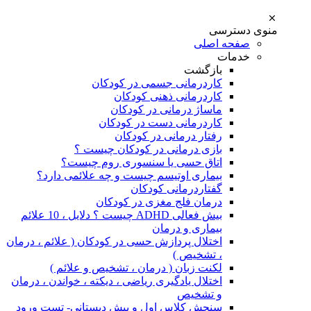
منوی دسترسی
صفحه اصلی
خدمات
بازگشت
کاردرمانی جسمی در کودکان
کاردرمانی ذهنی کودکان
ماساژ درمانی در کودکان
کاردرمانی دست در کودکان
رفتار درمانی در کودکان
بازی درمانی در کودکان چیست ؟
اتاق حسی یا سنسوری روم چیست؟
بیماری اوتیسم چیست و چه علائمی دارد؟
گفتاردرمانی کودکان
درمان فلج مغزی در کودکان
بیش فعالی ADHD چیست ؟ دلایل ، 10 علائم
بیماری و درمان
اختلال پردازش حسی در کودکان ( علائم ، درمان
، تشخیص )
لکنت زبان ( درمان ، تشخیص و علائم )
اختلال یادگیری ریاضی ، دیکته ، خواندن ، درمان
و تشخیص
سنجش کلاس اول و پیش دبستانی- تست ورود