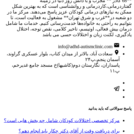
**68 کادر ** مجرب و با دانش روز دنیا در زمینه
گفتاردرمانی،کاردرمانی و روانشناسی است که به بهترین شکل
ممکن به نیازهای درمانی کودکان عزیز پاسخ می‌دهند. مرکز ما در
دو شعبه در**غرب و شرق تهران** مشغول به فعالیت است، تا
بتوانیم به راحتی به خانواده‌ها خدمت‌رسانی کنیم. خدمات ما شامل
درمان بیش فعالی، اوتیسم، تاخیر کلامی، نقص توجه، اختلال
یادگیری، لکنت زبان و اختلالات حسی می باشد
info@adhd-autismclinic.com
سعادت آباد، بالاتر از میدان کتاب، بلوار عسکری گراوند،
آسمان پنجم،پ۲۴
پاسداران، نگارستان دوم(کاشیها)خ مسجد جامع غدیرخم،
پ۱۱
پاسخ سوالاتی که باید بدانید
مرکز تخصصی اختلالات کودکان شامل چه بخش هایی است؟
برای دریافت وقت از آقای دکتر چکار باید انجام دهم؟