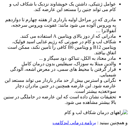
عوامل ژنتیکی، داشتن یک خویشاوند نزدیک با شکاف لب و
کام می تواند جنین را مستعد این عارضه کند.
مادری که در مراحل اولیه بارداری از هفته چهارم تا دوازدهم
به ویروس آلوده می شود مانند: عفونت ویروس سرخجه،
آنفولانزا …
مادرانی که از دوز بالای ویتامین A استفاده می کنند.
شکاف لب و کام در صورتی که رژیم غذایی اسید فولیک،
ویتامین B12 و ویتامین B6 کافی را تامین نکند، ممکن است
اتفاق بیافتد.
مادر معتاد به الکل، تنباکو، دود سیگار و ...
والدین مبتلا به سوزاک، سیفلیس بدون درمان کامل
قرار گرفتن با محیط های سمی، در معرض اشعه، آلودگی
شیمیایی.
نگرانی و استرس بیش از حد مادر باردار می تواند مستعد این
عارضه شود. این عارضه همچنین در جنین مادران دچار
سوءتغذیه بیشتر است.
تحقیقات نشان داده است که این عارضه در حاملگی در سنین
بالا بیشتر مشاهده می شود.
و همچنین ببینید :
برنامه درمانی لیدکامب