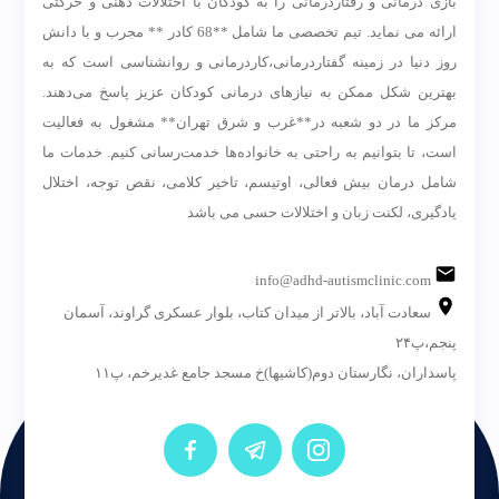
بازی درمانی و رفتاردرمانی را به کودکان با اختلالات ذهنی و حرکتی
ارائه می نماید. تیم تخصصی ما شامل **68 کادر ** مجرب و با دانش
روز دنیا در زمینه گفتاردرمانی،کاردرمانی و روانشناسی است که به
بهترین شکل ممکن به نیازهای درمانی کودکان عزیز پاسخ می‌دهند.
مرکز ما در دو شعبه در**غرب و شرق تهران** مشغول به فعالیت
است، تا بتوانیم به راحتی به خانواده‌ها خدمت‌رسانی کنیم. خدمات ما
شامل درمان بیش فعالی، اوتیسم، تاخیر کلامی، نقص توجه، اختلال
یادگیری، لکنت زبان و اختلالات حسی می باشد
info@adhd-autismclinic.com
سعادت آباد، بالاتر از میدان کتاب، بلوار عسکری گراوند، آسمان
پنجم،پ۲۴
پاسداران، نگارستان دوم(کاشیها)خ مسجد جامع غدیرخم، پ۱۱