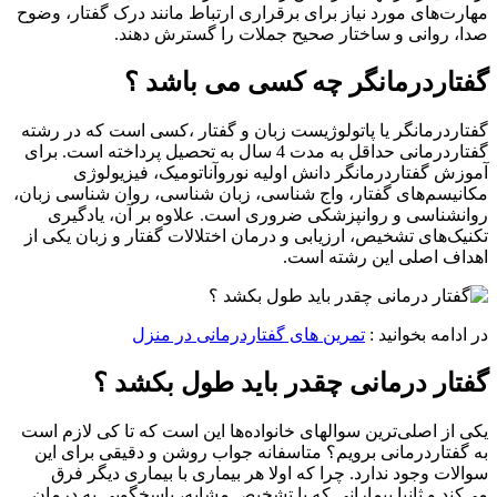
مهارت‌های مورد نیاز برای برقراری ارتباط مانند درک گفتار، وضوح
صدا، روانی و ساختار صحیح جملات را گسترش دهند.
گفتاردرمانگر چه کسی می باشد ؟
گفتاردرمانگر یا پاتولوژیست زبان و گفتار ،کسی است که در رشته
گفتاردرمانی حداقل به مدت 4 سال به تحصیل پرداخته است. برای
آموزش گفتاردرمانگر دانش اولیه نوروآناتومیک، فیزیولوژی
مکانیسم‌های گفتار، واج شناسی، زبان شناسی، روان شناسی زبان،
روانشناسی و روانپزشکی ضروری است. علاوه بر آن، یادگیری
تکنیک‌های تشخیص، ارزیابی و درمان اختلالات گفتار و زبان یکی از
اهداف اصلی این رشته است.
در ادامه بخوانید :
تمرین های گفتاردرمانی در منزل
گفتار درمانی چقدر باید طول بکشد ؟
یکی از اصلی‌ترین سوالهای خانواده‌ها این است که تا کی لازم است
به گفتاردرمانی برویم؟ متاسفانه جواب روشن و دقیقی برای این
سوالات وجود ندارد. چرا که اولا هر بیماری با بیماری دیگر فرق
می‌کند و ثانیا بیمارانی که با تشخیص مشابه، پاسخگویی به درمان