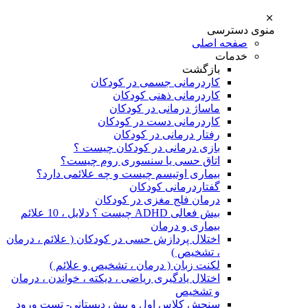
منوی دسترسی
صفحه اصلی
خدمات
بازگشت
کاردرمانی جسمی در کودکان
کاردرمانی ذهنی کودکان
ماساژ درمانی در کودکان
کاردرمانی دست در کودکان
رفتار درمانی در کودکان
بازی درمانی در کودکان چیست ؟
اتاق حسی یا سنسوری روم چیست؟
بیماری اوتیسم چیست و چه علائمی دارد؟
گفتاردرمانی کودکان
درمان فلج مغزی در کودکان
بیش فعالی ADHD چیست ؟ دلایل ، 10 علائم
بیماری و درمان
اختلال پردازش حسی در کودکان ( علائم ، درمان
، تشخیص )
لکنت زبان ( درمان ، تشخیص و علائم )
اختلال یادگیری ریاضی ، دیکته ، خواندن ، درمان
و تشخیص
سنجش کلاس اول و پیش دبستانی- تست ورود