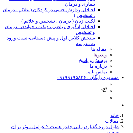
بیماری و درمان
اختلال پردازش حسی در کودکان ( علائم ، درمان
، تشخیص )
لکنت زبان ( درمان ، تشخیص و علائم )
اختلال یادگیری ریاضی ، دیکته ، خواندن ، درمان
و تشخیص
سنجش کلاس اول و پیش دبستانی- تست ورود
به مدرسه
مقاله ها
ویدیوها
پرسش و پاسخ
درباره ما
تماس با ما
مشاوره رایگان :
۰۹۱۹۹۱۹۵۸۳۶
خانه
مقالات
طول دوره گفتاردرمانی چقدر هست ؟ عوامل موثر بر آن
چیست