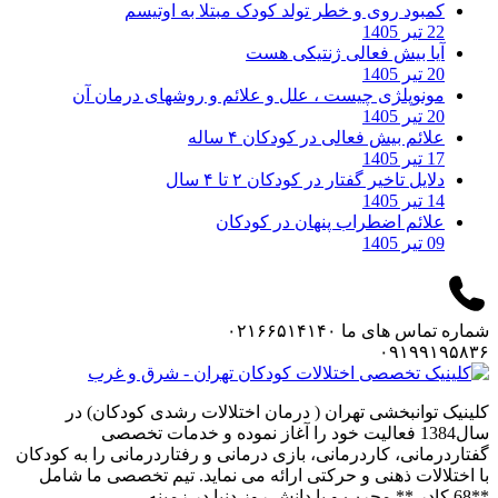
کمبود روی و خطر تولد کودک مبتلا به اوتیسم
22 تیر 1405
آیا بیش فعالی ژنتیکی هست
20 تیر 1405
مونوپلژی چیست ، علل و علائم و روشهای درمان آن
20 تیر 1405
علائم بیش فعالی در کودکان ۴ ساله
17 تیر 1405
دلایل تاخیر گفتار در کودکان ۲ تا ۴ سال
14 تیر 1405
علائم اضطراب پنهان در کودکان
09 تیر 1405
شماره تماس های ما
۰۲۱۶۶۵۱۴۱۴۰
۰۹۱۹۹۱۹۵۸۳۶
کلینیک توانبخشی تهران ( درمان اختلالات رشدی کودکان) در
سال1384 فعالیت خود را آغاز نموده و خدمات تخصصی
گفتاردرمانی، کاردرمانی، بازی درمانی و رفتاردرمانی را به کودکان
با اختلالات ذهنی و حرکتی ارائه می نماید. تیم تخصصی ما شامل
**68 کادر ** مجرب و با دانش روز دنیا در زمینه