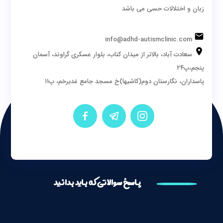
زبان و اختلالات حسی می باشد
info@adhd-autismclinic.com
سعادت آباد، بالاتر از میدان کتاب، بلوار عسکری گراوند، آسمان
پنجم،پ۲۴
پاسداران، نگارستان دوم(کاشیها)خ مسجد جامع غدیرخم، پ۱۱
پاسخ سوالاتی که باید بدانید