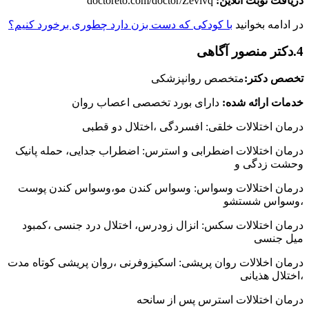
دریافت نوبت آنلاین:
doctoreto.com/doctor/Zevlvq
در ادامه بخوانید
با کودکی که دست بزن دارد چطوری برخورد کنیم؟
4.دکتر منصور آگاهی
تخصص دکتر:
متخصص روانپزشکی
خدمات ارائه شده:
دارای بورد تخصصی اعصاب روان
درمان اختلالات خلقی: افسردگی
،اختلال دو قطبی
درمان اختلالات اضطرابی و استرس: اضطراب جدایی
، حمله پانیک
وحشت زدگی و
درمان اختلالات وسواس:
وسواس کندن مو،وسواس کندن پوست
،وسواس شستشو
درمان اختلالات سکس: انزال زودرس
، اختلال درد جنسی ،کمبود
میل جنسی
درمان اخلالات روان پریشی: اسکیزوفرنی
،روان پریشی کوتاه مدت
،اختلال هذیانی
درمان اختلالات استرس پس از سانحه