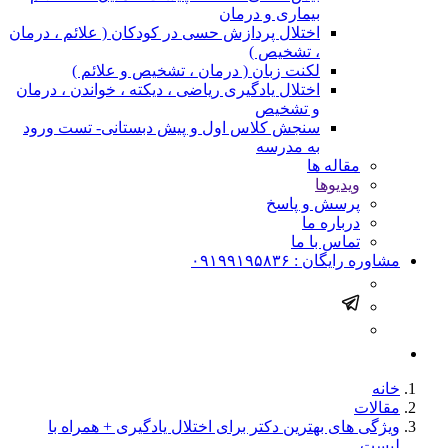
بیماری و درمان
اختلال پردازش حسی در کودکان ( علائم ، درمان
، تشخیص )
لکنت زبان ( درمان ، تشخیص و علائم )
اختلال یادگیری ریاضی ، دیکته ، خواندن ، درمان
و تشخیص
سنجش کلاس اول و پیش دبستانی- تست ورود
به مدرسه
مقاله ها
ویدیوها
پرسش و پاسخ
درباره ما
تماس با ما
مشاوره رایگان :
۰۹۱۹۹۱۹۵۸۳۶
خانه
مقالات
ویژگی های بهترین دکتر برای اختلال یادگیری + همراه با
لیست