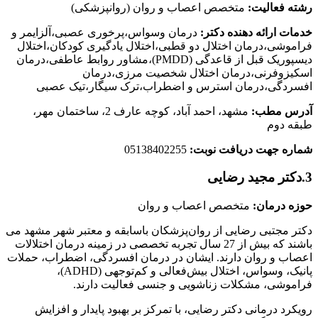
رشته فعالیت:
متخصص اعصاب و روان (روانپزشکی)
خدمات ارائه دهنده دکتر:
درمان وسواس،پرخوری عصبی،آلزایمر و
فراموشی،درمان اختلال دو قطبی،اختلال یادگیری کودکان،اختلال
دیسپوریک قبل از قاعدگی (PMDD)،مشاور روابط عاطفی،درمان
اسکیزوفرنی،درمان اختلال شخصیت مرزی،درمان
افسردگی،درمان استرس و اضطراب،ترک سیگار،تیک عصبی
آدرس مطب:
مشهد، احمد آباد، کوچه عارف 2، ساختمان مهر،
طبقه دوم
شماره جهت دریافت نوبت:
05138402255
3.دکتر مجید رضایی
حوزه درمان:
متخصص اعصاب و روان
دکتر مجتبی رضایی از روان‌پزشکان باسابقه و معتبر شهر مشهد می
باشند که بیش از 27 سال تجربه تخصصی در زمینه درمان اختلالات
اعصاب و روان دارند.
ایشان در درمان افسردگی، اضطراب، حملات
پانیک، وسواس، اختلال بیش‌فعالی و کم‌توجهی
(ADHD)،
فراموشی، مشکلات زناشویی و جنسی فعالیت دارند.
رویکرد درمانی دکتر رضایی، با تمرکز بر بهبود پایدار و افزایش