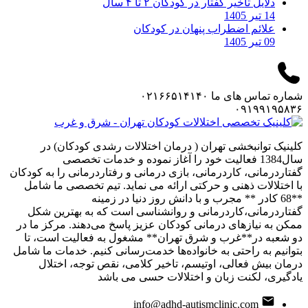
دلایل تاخیر گفتار در کودکان ۲ تا ۴ سال
14 تیر 1405
علائم اضطراب پنهان در کودکان
09 تیر 1405
شماره تماس های ما
۰۲۱۶۶۵۱۴۱۴۰
۰۹۱۹۹۱۹۵۸۳۶
کلینیک توانبخشی تهران ( درمان اختلالات رشدی کودکان) در
سال1384 فعالیت خود را آغاز نموده و خدمات تخصصی
گفتاردرمانی، کاردرمانی، بازی درمانی و رفتاردرمانی را به کودکان
با اختلالات ذهنی و حرکتی ارائه می نماید. تیم تخصصی ما شامل
**68 کادر ** مجرب و با دانش روز دنیا در زمینه
گفتاردرمانی،کاردرمانی و روانشناسی است که به بهترین شکل
ممکن به نیازهای درمانی کودکان عزیز پاسخ می‌دهند. مرکز ما در
دو شعبه در**غرب و شرق تهران** مشغول به فعالیت است، تا
بتوانیم به راحتی به خانواده‌ها خدمت‌رسانی کنیم. خدمات ما شامل
درمان بیش فعالی، اوتیسم، تاخیر کلامی، نقص توجه، اختلال
یادگیری، لکنت زبان و اختلالات حسی می باشد
info@adhd-autismclinic.com