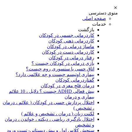
منوی دسترسی
صفحه اصلی
خدمات
بازگشت
کاردرمانی جسمی در کودکان
کاردرمانی ذهنی کودکان
ماساژ درمانی در کودکان
کاردرمانی دست در کودکان
رفتار درمانی در کودکان
بازی درمانی در کودکان چیست ؟
اتاق حسی یا سنسوری روم چیست؟
بیماری اوتیسم چیست و چه علائمی دارد؟
گفتاردرمانی کودکان
درمان فلج مغزی در کودکان
بیش فعالی ADHD چیست ؟ دلایل ، 10 علائم
بیماری و درمان
اختلال پردازش حسی در کودکان ( علائم ، درمان
، تشخیص )
لکنت زبان ( درمان ، تشخیص و علائم )
اختلال یادگیری ریاضی ، دیکته ، خواندن ، درمان
و تشخیص
سنجش کلاس اول و پیش دبستانی- تست ورود