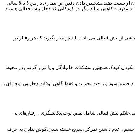
تشخیص دادن بیش فعالی قبل از دو سالی امکان پذیر نیست در نتیجه هر رفتاری که تا چهارسالی از کودک خود دید نمیتوانید به بیش فعال بودن او نسبت دهید،تشخیص دادن دقیق این بیماری در بین 5 تا 8 سالی
 اینکه این شیطنت ها بعد از ورود به مدرسه کاهش میابد مگر در کودکانی که دچار بیش فعالی هستند
ی از بیش فعالی می باشد باید در نظر بگیرید که هر رفتار در
یت نکردن کودک همچنین مشکلات خانوادگی و یا قرار گرفتن در محیط
ند خسته شود و راحت بخوابید و فقط گاهی اوقات دچار بی توجه ای و
ند،علائم بیش فعالی شامل نقص توجه،تکانشگری ، رفتارهای بی
دن ،خشم ، عدم داشتن تمرکز ،سریع خسته شدن،گوش ندادن به حرف