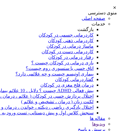
منوی دسترسی
صفحه اصلی
خدمات
بازگشت
کاردرمانی جسمی در کودکان
کاردرمانی ذهنی کودکان
ماساژ درمانی در کودکان
کاردرمانی دست در کودکان
رفتار درمانی در کودکان
بازی درمانی در کودکان چیست ؟
اتاق حسی یا سنسوری روم چیست؟
بیماری اوتیسم چیست و چه علائمی دارد؟
گفتاردرمانی کودکان
درمان فلج مغزی در کودکان
بیش فعالی ADHD چیست ؟ دلایل ، 10 علائم بیماری و درمان
اختلال پردازش حسی در کودکان ( علائم ، درمان 
لکنت زبان ( درمان ، تشخیص و علائم )
اختلال یادگیری ریاضی ، دیکته ، خواندن ، درمان 
سنجش کلاس اول و پیش دبستانی- تست ورود به 
مقاله ها
ویدیوها
پرسش و پاسخ