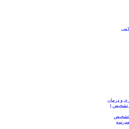
، تشخیص )
و تشخیص
مدرسه