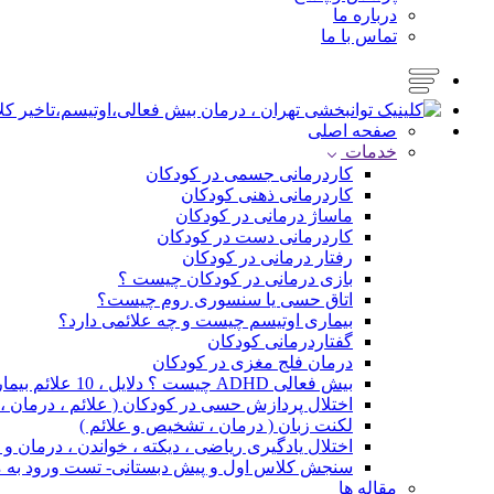
درباره ما
تماس با ما
صفحه اصلی
خدمات
کاردرمانی جسمی در کودکان
کاردرمانی ذهنی کودکان
ماساژ درمانی در کودکان
کاردرمانی دست در کودکان
رفتار درمانی در کودکان
بازی درمانی در کودکان چیست ؟
اتاق حسی یا سنسوری روم چیست؟
بیماری اوتیسم چیست و چه علائمی دارد؟
گفتاردرمانی کودکان
درمان فلج مغزی در کودکان
بیش فعالی ADHD چیست ؟ دلایل ، 10 علائم بیماری و درمان
اختلال پردازش حسی در کودکان ( علائم ، درمان 
لکنت زبان ( درمان ، تشخیص و علائم )
اختلال یادگیری ریاضی ، دیکته ، خواندن ، درمان 
سنجش کلاس اول و پیش دبستانی- تست ورود به 
مقاله ها