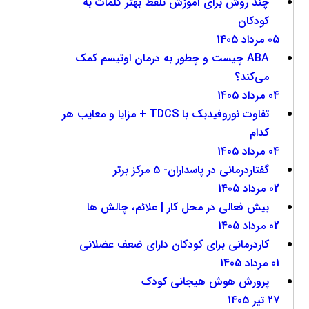
چند روش برای آموزش تلفظ بهتر کلمات به
کودکان
05 مرداد 1405
ABA چیست و چطور به درمان اوتیسم کمک
می‌کند؟
04 مرداد 1405
تفاوت نوروفیدبک با TDCS + مزایا و معایب هر
کدام
04 مرداد 1405
گفتاردرمانی در پاسداران- 5 مرکز برتر
02 مرداد 1405
بیش فعالی در محل کار | علائم، چالش ها
02 مرداد 1405
کاردرمانی برای کودکان دارای ضعف عضلانی
01 مرداد 1405
پرورش هوش هیجانی کودک
27 تیر 1405