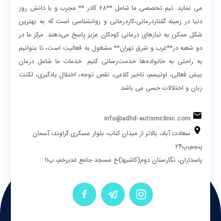
می نماید. تیم تخصصی ما شامل **68 کادر ** مجرب و با دانش روز
دنیا در زمینه گفتاردرمانی،کاردرمانی و روانشناسی است که به بهترین
شکل ممکن به نیازهای درمانی کودکان عزیز پاسخ می‌دهند. مرکز ما در
دو شعبه در**غرب و شرق تهران** مشغول به فعالیت است، تا بتوانیم
به راحتی به خانواده‌ها خدمت‌رسانی کنیم. خدمات ما شامل درمان
بیش فعالی، اوتیسم، تاخیر کلامی، نقص توجه، اختلال یادگیری، لکنت
زبان و اختلالات حسی می باشد
info@adhd-autismclinic.com
سعادت آباد، بالاتر از میدان کتاب، بلوار عسکری گراوند، آسمان
پنجم،پ۲۴
پاسداران، نگارستان دوم(کاشیها)خ مسجد جامع غدیرخم، پ۱۱