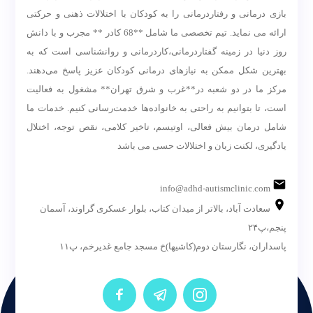
بازی درمانی و رفتاردرمانی را به کودکان با اختلالات ذهنی و حرکتی
ارائه می نماید. تیم تخصصی ما شامل **68 کادر ** مجرب و با دانش
روز دنیا در زمینه گفتاردرمانی،کاردرمانی و روانشناسی است که به
بهترین شکل ممکن به نیازهای درمانی کودکان عزیز پاسخ می‌دهند.
مرکز ما در دو شعبه در**غرب و شرق تهران** مشغول به فعالیت
است، تا بتوانیم به راحتی به خانواده‌ها خدمت‌رسانی کنیم. خدمات ما
شامل درمان بیش فعالی، اوتیسم، تاخیر کلامی، نقص توجه، اختلال
یادگیری، لکنت زبان و اختلالات حسی می باشد
info@adhd-autismclinic.com
سعادت آباد، بالاتر از میدان کتاب، بلوار عسکری گراوند، آسمان
پنجم،پ۲۴
پاسداران، نگارستان دوم(کاشیها)خ مسجد جامع غدیرخم، پ۱۱