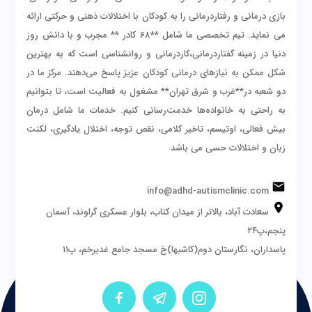
بازی درمانی و رفتاردرمانی را به کودکان با اختلالات ذهنی و حرکتی ارائه
می نماید. تیم تخصصی ما شامل **68 کادر ** مجرب و با دانش روز
دنیا در زمینه گفتاردرمانی،کاردرمانی و روانشناسی است که به بهترین
شکل ممکن به نیازهای درمانی کودکان عزیز پاسخ می‌دهند. مرکز ما در
دو شعبه در**غرب و شرق تهران** مشغول به فعالیت است، تا بتوانیم
به راحتی به خانواده‌ها خدمت‌رسانی کنیم. خدمات ما شامل درمان
بیش فعالی، اوتیسم، تاخیر کلامی، نقص توجه، اختلال یادگیری، لکنت
زبان و اختلالات حسی می باشد
info@adhd-autismclinic.com
سعادت آباد، بالاتر از میدان کتاب، بلوار عسکری گراوند، آسمان
پنجم،پ۲۴
پاسداران، نگارستان دوم(کاشیها)خ مسجد جامع غدیرخم، پ۱۱