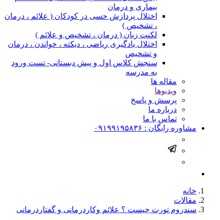
بیماری و درمان
اختلال پردازش حسی در کودکان ( علائم ، درمان
، تشخیص )
لکنت زبان ( درمان ، تشخیص و علائم )
اختلال یادگیری ریاضی ، دیکته ، خواندن ، درمان
و تشخیص
سنجش کلاس اول و پیش دبستانی- تست ورود
به مدرسه
مقاله ها
ویدیوها
پرسش و پاسخ
درباره ما
تماس با ما
مشاوره رایگان :
۰۹۱۹۹۱۹۵۸۳۶
خانه
مقالات
سندروم تورت چیست ؟ علائم وکاردرمانی و گفتاردرمانی