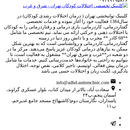
۰۹۱۹۹۱۹۵۸۳۶
کلینیک توانبخشی تهران ( درمان اختلالات رشدی کودکان) در
سال1384 فعالیت خود را آغاز نموده و خدمات تخصصی
گفتاردرمانی، کاردرمانی، بازی درمانی و رفتاردرمانی را به کودکان
با اختلالات ذهنی و حرکتی ارائه می نماید. تیم تخصصی ما شامل
**68 کادر ** مجرب و با دانش روز دنیا در زمینه
گفتاردرمانی،کاردرمانی و روانشناسی است که به بهترین شکل
ممکن به نیازهای درمانی کودکان عزیز پاسخ می‌دهند. مرکز ما در
دو شعبه در**غرب و شرق تهران** مشغول به فعالیت است، تا
بتوانیم به راحتی به خانواده‌ها خدمت‌رسانی کنیم. خدمات ما شامل
درمان بیش فعالی، اوتیسم، تاخیر کلامی، نقص توجه، اختلال
یادگیری، لکنت زبان و اختلالات حسی می باشد
info@adhd-autismclinic.com
سعادت آباد، بالاتر از میدان کتاب، بلوار عسکری گراوند،
آسمان پنجم،پ۲۴
پاسداران، نگارستان دوم(کاشیها)خ مسجد جامع غدیرخم،
پ۱۱