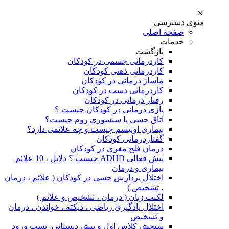
منوی دسترسی
صفحه اصلی
خدمات
بازگشت
کاردرمانی جسمی در کودکان
کاردرمانی ذهنی کودکان
ماساژ درمانی در کودکان
کاردرمانی دست در کودکان
رفتار درمانی در کودکان
بازی درمانی در کودکان چیست ؟
اتاق حسی یا سنسوری روم چیست؟
بیماری اوتیسم چیست و چه علائمی دارد؟
گفتاردرمانی کودکان
درمان فلج مغزی در کودکان
بیش فعالی ADHD چیست ؟ دلایل ، 10 علائم
بیماری و درمان
اختلال پردازش حسی در کودکان ( علائم ، درمان
، تشخیص )
لکنت زبان ( درمان ، تشخیص و علائم )
اختلال یادگیری ریاضی ، دیکته ، خواندن ، درمان
و تشخیص
سنجش کلاس اول و پیش دبستانی- تست ورود