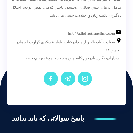
شامل درمان بیش فعالی، اوتیسم، تاخیر کلامی، نقص توجه، اختلال
یادگیری، لکنت زبان و اختلالات حسی می باشد
info@adhd-autismclinic.com
سعادت آباد، بالاتر از میدان کتاب، بلوار عسکری گراوند، آسمان
پنجم،پ۲۴
پاسداران، نگارستان دوم(کاشیها)خ مسجد جامع غدیرخم، پ۱۱
پاسخ سوالاتی که باید بدانید