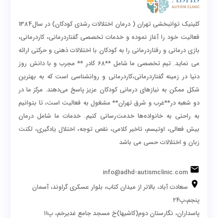
کلینیک توانبخشی تهران ( درمان اختلالات رشدی کودکان) در سال1384
فعالیت خود را آغاز نموده و خدمات تخصصی گفتاردرمانی، کاردرمانی،
بازی درمانی و رفتاردرمانی را به کودکان با اختلالات ذهنی و حرکتی ارائه
می نماید. تیم تخصصی ما شامل **68 کادر ** مجرب و با دانش روز
دنیا در زمینه گفتاردرمانی،کاردرمانی و روانشناسی است که به بهترین
شکل ممکن به نیازهای درمانی کودکان عزیز پاسخ می‌دهند. مرکز ما در
دو شعبه در**غرب و شرق تهران** مشغول به فعالیت است، تا بتوانیم
به راحتی به خانواده‌ها خدمت‌رسانی کنیم. خدمات ما شامل درمان
بیش فعالی، اوتیسم، تاخیر کلامی، نقص توجه، اختلال یادگیری، لکنت
زبان و اختلالات حسی می باشد
info@adhd-autismclinic.com
سعادت آباد، بالاتر از میدان کتاب، بلوار عسکری گراوند، آسمان
پنجم،پ۲۴
پاسداران، نگارستان دوم(کاشیها)خ مسجد جامع غدیرخم، پ۱۱