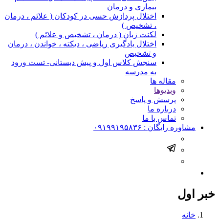
بیماری و درمان
اختلال پردازش حسی در کودکان ( علائم ، درمان
، تشخیص )
لکنت زبان ( درمان ، تشخیص و علائم )
اختلال یادگیری ریاضی ، دیکته ، خواندن ، درمان
و تشخیص
سنجش کلاس اول و پیش دبستانی- تست ورود
به مدرسه
مقاله ها
ویدیوها
پرسش و پاسخ
درباره ما
تماس با ما
مشاوره رایگان :
۰۹۱۹۹۱۹۵۸۳۶
خبر اول
خانه