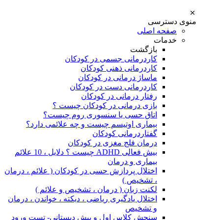
منوی دسترسی
صفحه اصلی
خدمات
بازگشت
کاردرمانی جسمی در کودکان
کاردرمانی ذهنی کودکان
ماساژ درمانی در کودکان
کاردرمانی دست در کودکان
رفتار درمانی در کودکان
بازی درمانی در کودکان چیست ؟
اتاق حسی یا سنسوری روم چیست؟
بیماری اوتیسم چیست و چه علائمی دارد؟
گفتاردرمانی کودکان
درمان فلج مغزی در کودکان
بیش فعالی ADHD چیست ؟ دلایل ، 10 علائم
بیماری و درمان
اختلال پردازش حسی در کودکان ( علائم ، درمان
، تشخیص )
لکنت زبان ( درمان ، تشخیص و علائم )
اختلال یادگیری ریاضی ، دیکته ، خواندن ، درمان
و تشخیص
سنجش کلاس اول و پیش دبستانی- تست ورود